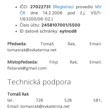
IČO:
27022731
(
Registraci
provedlo
MV
ČR
dne 14.2.2006 pod č.j. VS/1-
1/63200/06-02.)
Číslo účtu:
2458107001/5500
ID datové schránky:
eytncd8
Předseda:
Tomáš Rak, Email:
tomasrak@svkaterina.net
Místopředseda:
Filip Rak, Email:
fildarak@gmail.com
Technická podpora
Tomáš Rak
tel.: 728 528 581,
Email: tomasrak@svkaterina.net