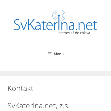
Přeskočit
na
obsah
Menu
Kontakt
SvKaterina.net, z.s.